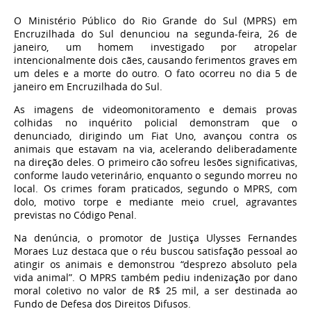
O Ministério Público do Rio Grande do Sul (MPRS) em
Encruzilhada do Sul denunciou na segunda-feira, 26 de
janeiro, um homem investigado por atropelar
intencionalmente dois cães, causando ferimentos graves em
um deles e a morte do outro. O fato ocorreu no dia 5 de
janeiro em Encruzilhada do Sul.
As imagens de videomonitoramento e demais provas
colhidas no inquérito policial demonstram que o
denunciado, dirigindo um Fiat Uno, avançou contra os
animais que estavam na via, acelerando deliberadamente
na direção deles. O primeiro cão sofreu lesões significativas,
conforme laudo veterinário, enquanto o segundo morreu no
local. Os crimes foram praticados, segundo o MPRS, com
dolo, motivo torpe e mediante meio cruel, agravantes
previstas no Código Penal.
Na denúncia, o promotor de Justiça Ulysses Fernandes
Moraes Luz destaca que o réu buscou satisfação pessoal ao
atingir os animais e demonstrou “desprezo absoluto pela
vida animal”. O MPRS também pediu indenização por dano
moral coletivo no valor de R$ 25 mil, a ser destinada ao
Fundo de Defesa dos Direitos Difusos.