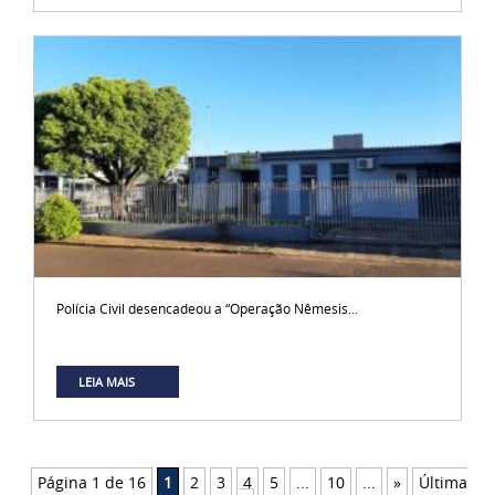
Polícia Civil desencadeou a “Operação Nêmesis...
LEIA MAIS
Página 1 de 16
1
2
3
4
5
...
10
...
»
Última