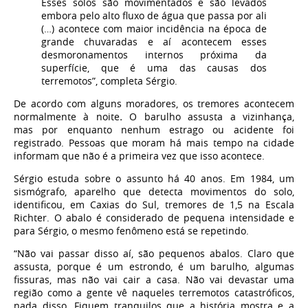
Esses solos são movimentados e são levados
embora pelo alto fluxo de água que passa por ali
(…) acontece com maior incidência na época de
grande chuvaradas e aí acontecem esses
desmoronamentos internos próxima da
superfície, que é uma das causas dos
terremotos”, completa Sérgio.
De acordo com alguns moradores, os tremores acontecem
normalmente à noite
.
O barulho assusta a vizinhança,
mas
por enquanto nenhum estrago ou acidente foi
registrado.
Pessoas que moram há mais tempo na cidade
informam que não é a primeira vez que isso acontece.
Sérgio estuda sobre o assunto há 40 anos. Em 1984, um
sismógrafo, aparelho que detecta movimentos do solo,
identificou, em Caxias do Sul, tremores de 1,5 na Escala
Richter. O abalo é
considerado de pequena intensidade e
para Sérgio, o mesmo fenômeno está se repetindo.
“Não vai passar disso aí, são pequenos abalos. Claro que
assusta, porque é um estrondo, é um barulho, algumas
fissuras, mas não vai cair a casa. Não vai devastar uma
região como a gente vê naqueles terremotos catastróficos,
nada disso. Fiquem tranquilos que a história mostra e a