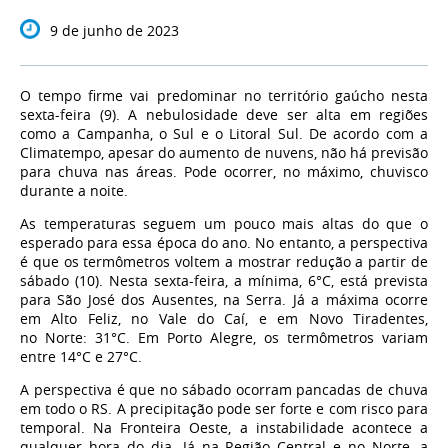
9 de junho de 2023
O tempo firme vai predominar no território gaúcho nesta
sexta-feira (9). A nebulosidade deve ser alta em regiões
como a Campanha, o Sul e o Litoral Sul. De acordo com a
Climatempo, apesar do aumento de nuvens, não há previsão
para chuva nas áreas. Pode ocorrer, no máximo, chuvisco
durante a noite.
As temperaturas seguem um pouco mais altas do que o
esperado para essa época do ano. No entanto, a perspectiva
é que os termômetros voltem a mostrar redução a partir de
sábado (10). Nesta sexta-feira, a mínima, 6°C, está prevista
para São José dos Ausentes, na Serra. Já a máxima ocorre
em Alto Feliz, no Vale do Caí, e em Novo Tiradentes,
no Norte: 31°C. Em Porto Alegre, os termômetros variam
entre 14°C e 27°C.
A perspectiva é que no sábado ocorram pancadas de chuva
em todo o RS. A precipitação pode ser forte e com risco para
temporal. Na Fronteira Oeste, a instabilidade acontece a
qualquer hora do dia. Já na Região Central e no Norte, a