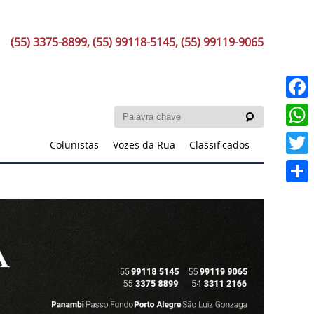
(55) 3375-8899, (55) 99118-5145, (55) 99119-9065
Faceb
What
Colunistas
Vozes da Rua
Classificados
Twitt
Share