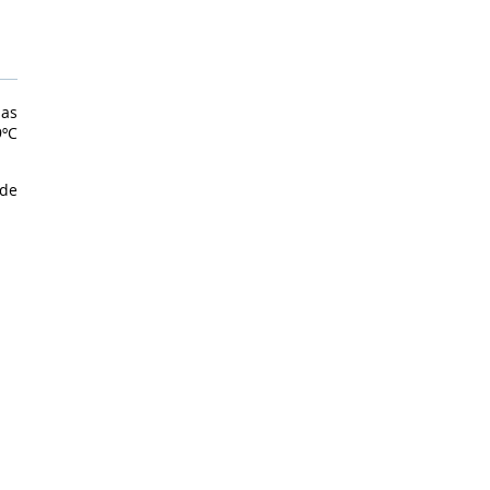
 as
9ºC
 de