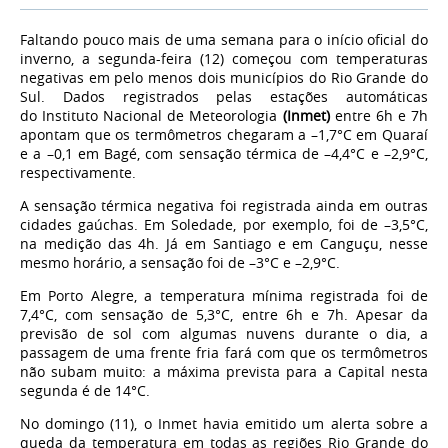
Faltando pouco mais de uma semana para o início oficial do
inverno, a segunda-feira (12) começou com temperaturas
negativas em pelo menos dois municípios do Rio Grande do
Sul. Dados registrados pelas estações automáticas
do Instituto Nacional de Meteorologia
(Inmet)
entre 6h e 7h
apontam que os termômetros chegaram a –1,7°C em Quaraí
e a –0,1 em Bagé, com sensação térmica de –4,4°C e –2,9°C,
respectivamente.
A sensação térmica negativa foi registrada ainda em outras
cidades gaúchas. Em Soledade, por exemplo, foi de –3,5°C,
na medição das 4h. Já em Santiago e em Canguçu, nesse
mesmo horário, a sensação foi de –3°C e –2,9°C.
Em Porto Alegre, a temperatura mínima registrada foi de
7,4°C, com sensação de 5,3°C, entre 6h e 7h. Apesar da
previsão de sol com algumas nuvens durante o dia, a
passagem de uma frente fria fará com que os termômetros
não subam muito: a máxima prevista para a Capital nesta
segunda é de 14°C.
No domingo (11), o Inmet havia emitido um alerta sobre a
queda da temperatura em todas as regiões Rio Grande do