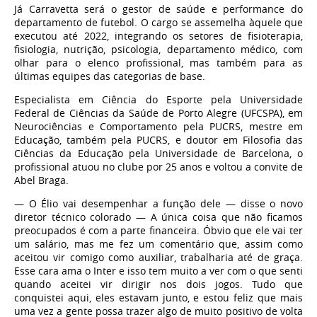
Já Carravetta será o gestor de saúde e performance do
departamento de futebol. O cargo se assemelha àquele que
executou até 2022, integrando os setores de fisioterapia,
fisiologia, nutrição, psicologia, departamento médico, com
olhar para o elenco profissional, mas também para as
últimas equipes das categorias de base.
Especialista em Ciência do Esporte pela Universidade
Federal de Ciências da Saúde de Porto Alegre (UFCSPA), em
Neurociências e Comportamento pela PUCRS, mestre em
Educação, também pela PUCRS, e doutor em Filosofia das
Ciências da Educação pela Universidade de Barcelona, o
profissional atuou no clube por 25 anos e voltou a convite de
Abel Braga.
— O Élio vai desempenhar a função dele — disse o novo
diretor técnico colorado — A única coisa que não ficamos
preocupados é com a parte financeira. Óbvio que ele vai ter
um salário, mas me fez um comentário que, assim como
aceitou vir comigo como auxiliar, trabalharia até de graça.
Esse cara ama o Inter e isso tem muito a ver com o que senti
quando aceitei vir dirigir nos dois jogos. Tudo que
conquistei aqui, eles estavam junto, e estou feliz que mais
uma vez a gente possa trazer algo de muito positivo de volta