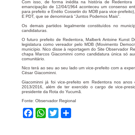
Com isso, de forma inédita na história de Redentora 
emancipação de 12/04/1964 aconteceu um consenso entr
para prefeito e Enélio Cossetin do MDB para vice-prefeit
E PDT, que se denominará “Juntos Podemos Mais”.
Os demais partidos legalmente constituídos no municí
candidaturas.
O futuro prefeito de Redentora, Malberk Antoine Kunst Du
legislatura como vereador pelo MDB (Movimento Democrátic
município. Nico disse à reportagem do Site Observador 
chapa Marcos Giacominni como candidatura única só au
comunitário.
Nico terá ao seu ao seu lado um vice-prefeito com a expe
César Giacominni.
Giacominni já foi vice-prefeito em Redentora nos anos
2013/2016, além de ter exercido o cargo de vice-presi
presidente da Rota do Yucumã.
Fonte: Observador Regional
Facebook
WhatsApp
Twitter
Share