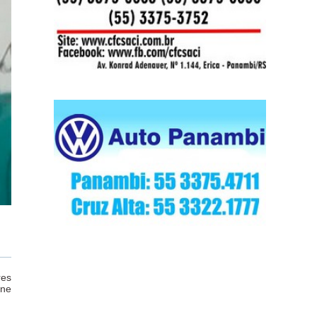
res
ine