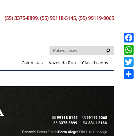
(55) 3375-8899, (55) 99118-5145, (55) 99119-9065
Faceb
What
Colunistas
Vozes da Rua
Classificados
Twitt
Share