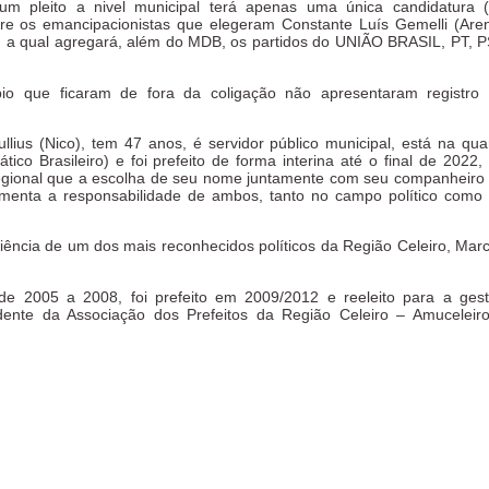
um pleito a nivel municipal terá apenas uma única candidatura 
e os emancipacionistas que elegeram Constante Luís Gemelli (Are
o), a qual agregará, além do MDB, os partidos do UNIÃO BRASIL, PT, 
pio que ficaram de fora da coligação não apresentaram registro
llius (Nico), tem 47 anos, é servidor público municipal, está na qua
o Brasileiro) e foi prefeito de forma interina até o final de 2022,
Regional que a escolha de seu nome juntamente com seu companheiro
menta a responsabilidade de ambos, tanto no campo político como
riência de um dos mais reconhecidos políticos da Região Celeiro, Mar
 de 2005 a 2008, foi prefeito em 2009/2012 e reeleito para a ges
dente da Associação dos Prefeitos da Região Celeiro – Amuceleir