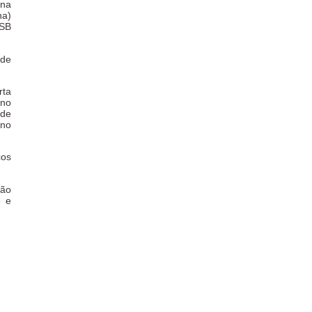
(na
na)
PSB
 de
rta
 no
 de
 no
cos
tão
o e