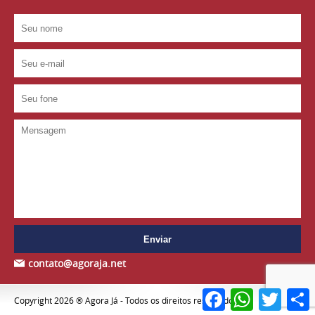
contato@agoraja.net
Facebook
WhatsApp
Twitter
S
Copyright 2026 ® Agora Já - Todos os direitos reservados