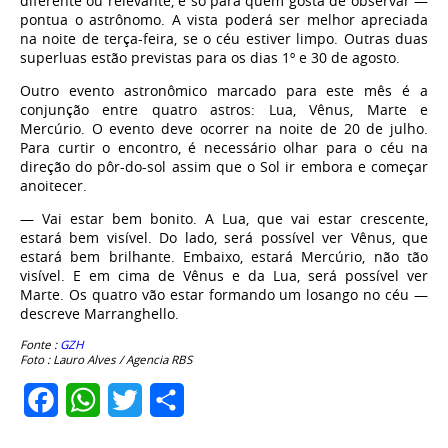
diferente ou relevante, é só para quem gosta de observar —
pontua o astrônomo. A vista poderá ser melhor apreciada
na noite de terça-feira, se o céu estiver limpo. Outras duas
superluas estão previstas para os dias 1º e 30 de agosto.
Outro evento astronômico marcado para este mês é a
conjunção entre quatro astros: Lua, Vênus, Marte e
Mercúrio. O evento deve ocorrer na noite de 20 de julho.
Para curtir o encontro, é necessário olhar para o céu na
direção do pôr-do-sol assim que o Sol ir embora e começar
anoitecer.
— Vai estar bem bonito. A Lua, que vai estar crescente,
estará bem visível. Do lado, será possível ver Vênus, que
estará bem brilhante. Embaixo, estará Mercúrio, não tão
visível. E em cima de Vênus e da Lua, será possível ver
Marte. Os quatro vão estar formando um losango no céu —
descreve Marranghello.
Fonte :
GZH
Foto : Lauro Alves / Agencia RBS
Facebook
WhatsApp
Twitter
Share