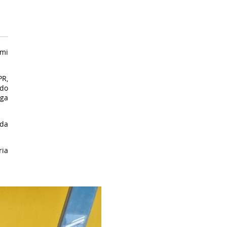
omi
PR,
ndo
rga
ada
ria