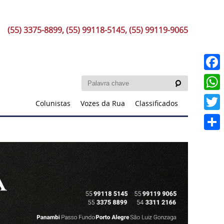
(55) 3375-8899, (55) 99118-5145, (55) 99119-9065
Faceb
What
Colunistas
Vozes da Rua
Classificados
Twitt
Share