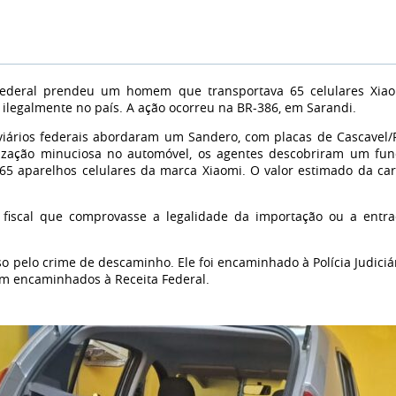
ia Federal prendeu um homem que transportava 65 celulares Xia
ilegalmente no país. A ação ocorreu na BR-386, em Sarandi.
viários federais abordaram um Sandero, com placas de Cascavel/
alização minuciosa no automóvel, os agentes descobriram um fu
 65 aparelhos celulares da marca Xiaomi. O valor estimado da ca
iscal que comprovasse a legalidade da importação ou a entr
eso pelo crime de descaminho. Ele foi encaminhado à Polícia Judiciá
ram encaminhados à Receita Federal.