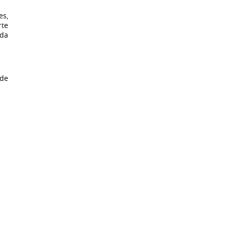
es,
rte
 da
 de