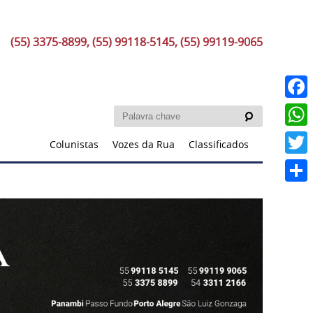
(55) 3375-8899, (55) 99118-5145, (55) 99119-9065
Faceb
What
Colunistas
Vozes da Rua
Classificados
Twitt
Share