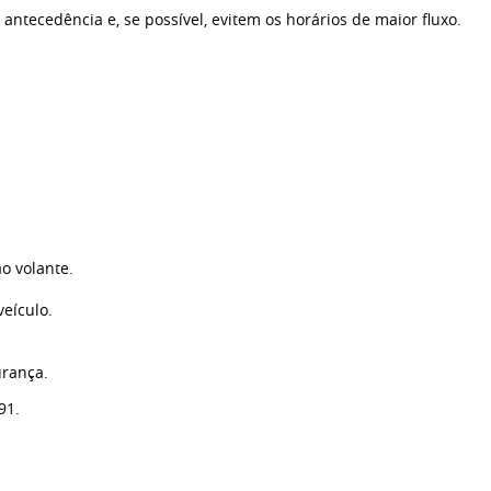
ntecedência e, se possível, evitem os horários de maior fluxo.
o volante.
eículo.
urança.
91.