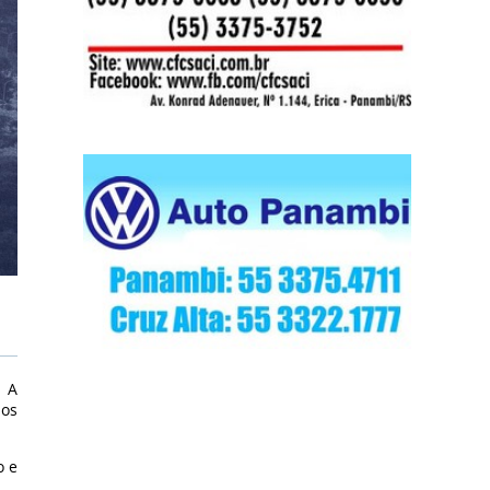
. A
los
o e