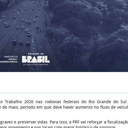
 do Trabalho 2026 nas rodovias federais do Rio Grande do Sul
e 3 de maio, período em que deve haver aumento no fluxo de veícu
raves e preservar vidas. Para isso, a PRF vai reforçar a fiscalizaçã
ior movimento e nos locais com maior histórico de sinistros.