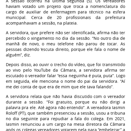
A sessão ocorreu na última segunda (5). Os vereadores
haviam votado um projeto que troca a nomenclatura do
cargo de auxiliar de enfermagem para técnico na esfera
municipal. Cerca de 20 profissionais da prefeitura
acompanhavam a sessão, na plateia.
A servidora, que prefere não ser identificada, afirma não ter
percebido o xingamento no dia da sessão. “No outro dia de
manhã de novo, o meu telefone não parou de tocar. As
pessoas dizendo ‘escuta direito, porque ele fala o nome de
alguém”, diz.
Depois disso, ao ouvir o trecho do vídeo, que foi transmitido
ao vivo pelo YouTube da Câmara, a servidora afirma ter
escutado o vereador falar “essa neguinha é puta, puta”. Logo
em seguida, ele menciona o nome do pai da servidora. “Aí
me dei conta de que era de mim que ele tava falando”.
A servidora relata que não havia discutido com o vereador
durante a sessão. “Foi gratuito, porque eu não dirigi a
palavra pra ele. Até agora não entendo”. A vereadora Iasmin
Roloff (PT), que também presenciou a sessão, usou a tribuna
no dia seguinte para repudiar a fala do colega. Em 2021,
Iasmin renunciou a um cargo na mesa diretora da Câmara
após os colegas vereadores votarem nela para “embelezar” a