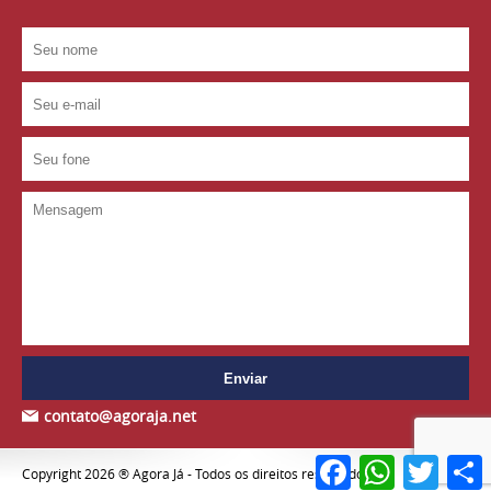
contato@agoraja.net
Facebook
WhatsApp
Twitter
S
Copyright 2026 ® Agora Já - Todos os direitos reservados