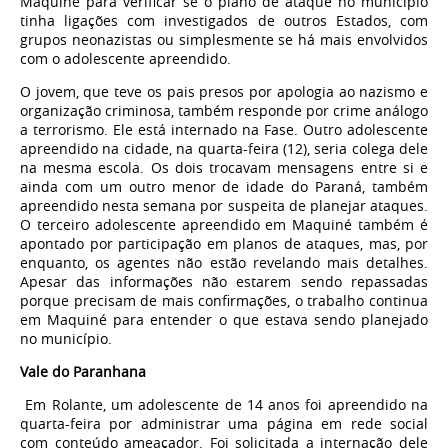
Maquiné para verificar se o plano de ataque no município
tinha ligações com investigados de outros Estados, com
grupos neonazistas ou simplesmente se há mais envolvidos
com o adolescente apreendido.
O jovem, que teve os pais presos por apologia ao nazismo e
organização criminosa, também responde por crime análogo
a terrorismo. Ele está internado na Fase. Outro adolescente
apreendido na cidade, na quarta-feira (12), seria colega dele
na mesma escola. Os dois trocavam mensagens entre si e
ainda com um outro menor de idade do Paraná, também
apreendido nesta semana por suspeita de planejar ataques.
O terceiro adolescente apreendido em Maquiné também é
apontado por participação em planos de ataques, mas, por
enquanto, os agentes não estão revelando mais detalhes.
Apesar das informações não estarem sendo repassadas
porque precisam de mais confirmações, o trabalho continua
em Maquiné para entender o que estava sendo planejado
no município.
Vale do Paranhana
Em Rolante, um adolescente de 14 anos foi apreendido na
quarta-feira por administrar uma página em rede social
com conteúdo ameaçador. Foi solicitada a internação dele