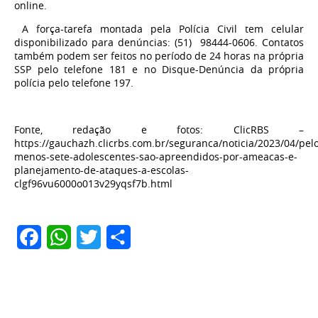
online.
A força-tarefa montada pela Polícia Civil tem celular
disponibilizado para denúncias: (51) 98444-0606. Contatos
também podem ser feitos no período de 24 horas na própria
SSP pelo telefone 181 e no Disque-Denúncia da própria
polícia pelo telefone 197.
Fonte, redação e fotos: ClicRBS –
https://gauchazh.clicrbs.com.br/seguranca/noticia/2023/04/pel
menos-sete-adolescentes-sao-apreendidos-por-ameacas-e-
planejamento-de-ataques-a-escolas-
clgf96vu6000o013v29yqsf7b.html
Facebook
WhatsApp
Twitter
Share