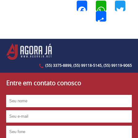
Facebook
WhatsApp
Twi
Share
(55) 3375-8899, (55) 99118-5145, (55) 99119-9065
Entre em contato conosco