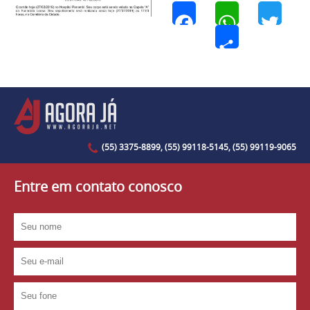
Facebook
WhatsApp
Twi
Share
(55) 3375-8899, (55) 99118-5145, (55) 99119-9065
Entre em contato conosco