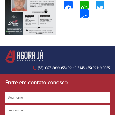
Facebook
WhatsApp
Twi
Share
(55) 3375-8899, (55) 99118-5145, (55) 99119-9065
Entre em contato conosco