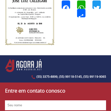
Facebook
WhatsApp
Twi
Share
(55) 3375-8899, (55) 99118-5145, (55) 99119-9065
Entre em contato conosco