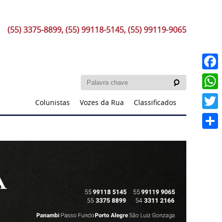
(55) 3375-8899, (55) 99118-5145, (55) 99119-9065
Faceb
What
Colunistas
Vozes da Rua
Classificados
Twitt
Share