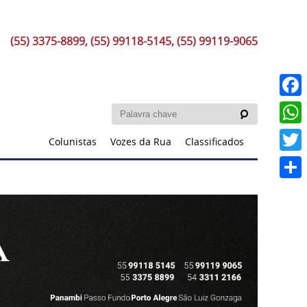
(55) 3375-8899, (55) 99118-5145, (55) 99119-9065
Faceb
What
Colunistas
Vozes da Rua
Classificados
Twitt
Share