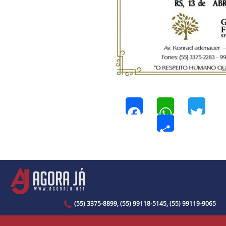
Facebook
WhatsApp
Twi
Share
(55) 3375-8899, (55) 99118-5145, (55) 99119-9065