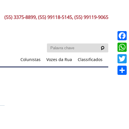
(55) 3375-8899, (55) 99118-5145, (55) 99119-9065
Faceb
What
Colunistas
Vozes da Rua
Classificados
Twitt
Share