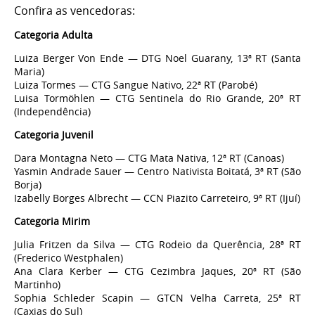
Confira as vencedoras:
Categoria Adulta
Luiza Berger Von Ende — DTG Noel Guarany, 13ª RT (Santa
Maria)
Luiza Tormes — CTG Sangue Nativo, 22ª RT (Parobé)
Luisa Tormöhlen — CTG Sentinela do Rio Grande, 20ª RT
(Independência)
Categoria Juvenil
Dara Montagna Neto — CTG Mata Nativa, 12ª RT (Canoas)
Yasmin Andrade Sauer — Centro Nativista Boitatá, 3ª RT (São
Borja)
Izabelly Borges Albrecht — CCN Piazito Carreteiro, 9ª RT (Ijuí)
Categoria Mirim
Julia Fritzen da Silva — CTG Rodeio da Querência, 28ª RT
(Frederico Westphalen)
Ana Clara Kerber — CTG Cezimbra Jaques, 20ª RT (São
Martinho)
Sophia Schleder Scapin — GTCN Velha Carreta, 25ª RT
(Caxias do Sul)