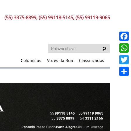
(55) 3375-8899, (55) 99118-5145, (55) 99119-9065
Faceb
What
Colunistas
Vozes da Rua
Classificados
Twitt
Share