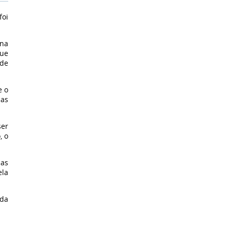
foi
 na
que
 de
e o
mas
ser
, o
 as
ela
nda