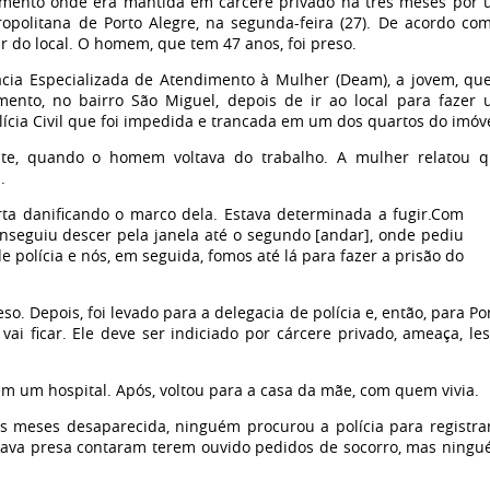
amento onde era mantida em cárcere privado há três meses por
politana de Porto Alegre, na segunda-feira (27).
De acordo co
r do local
. O homem, que tem 47 anos, foi preso.
acia Especializada de Atendimento à Mulher (Deam), a jovem, qu
ento, no bairro São Miguel, depois de ir ao local para fazer
ícia Civil que foi impedida e trancada em um dos quartos do imóve
e, quando o homem voltava do trabalho. A mulher relatou 
.
ta danificando o marco dela. Estava determinada a fugir.
Com
nseguiu descer pela janela até o segundo [andar], onde pediu
e polícia e nós, em seguida, fomos até lá para fazer a prisão do
. Depois, foi levado para a delegacia de polícia e, então, para Po
vai ficar.
Ele deve ser indiciado por cárcere privado, ameaça, le
m um hospital. Após, voltou para a casa da mãe, com quem vivia.
ês meses desaparecida, ninguém procurou a polícia para registra
stava presa contaram terem ouvido pedidos de socorro, mas ning