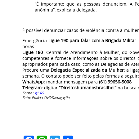
“É importante que as pessoas denunciem. A Pol
anônima”, explica a delegada.
É possível denunciar casos de violência contra a mulhe
Emergência:
ligue 190 para falar com a Brigada Militar
:
horas.
Ligue 180
: Central de Atendimento à Mulher, do Gove
competentes e fornece informações sobre os direitos
apropriados para cada caso, como as Delegacias de At
Procure uma
Delegacia Especializada da Mulher
: a lig
semana. O contato pode ser feito pelas formas a seguir:
WhatsApp
: mandar mensagem para
(61) 99656-5008
Telegram
: digitar
“Direitoshumanosbrasilbot”
na busca d
Fonte :
g1 RS
Foto: Polícia Civil/Divulgação