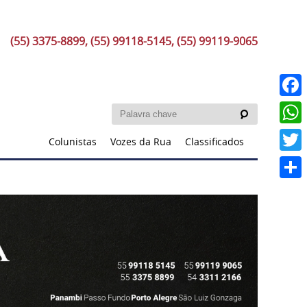
(55) 3375-8899, (55) 99118-5145, (55) 99119-9065
Faceb
What
Colunistas
Vozes da Rua
Classificados
Twitt
Share