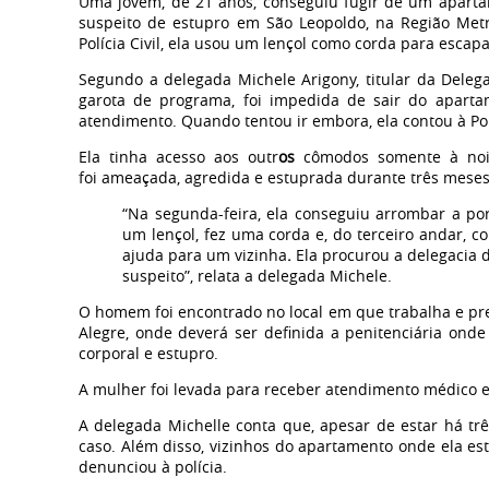
Uma jovem, de 21 anos, conseguiu fugir de um apart
suspeito de estupro em São Leopoldo, na Região Metro
Polícia Civil, ela usou um lençol como corda para escapa
Segundo a delegada Michele Arigony, titular da Deleg
garota de programa, foi impedida de sair do apartam
atendimento. Quando tentou ir embora, ela contou à Pol
Ela tinha acesso aos outr
os
cômodos somente à noit
foi ameaçada, agredida e estuprada durante três meses
“Na segunda-feira, ela conseguiu arrombar a por
um lençol,
fez
uma corda e, do terceiro andar, co
ajuda para um vizinha
.
Ela procurou a delegacia d
suspeito”, relata a delegada Michele.
O homem foi encontrado no local em que trabalha e preso
Alegre, onde deverá ser definida a penitenciária onde 
corporal e estupro
.
A mulher foi levada para receber atendimento médico e
A delegada Michelle conta que, apesar de estar há tr
caso. Além disso, vizinhos do apartamento onde ela e
denunciou à polícia.