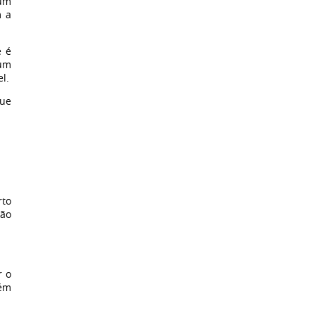
 um
m a
e é
 um
l.
que
rto
são
r o
uém