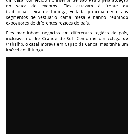
um casal conhecido no interior de São Paulo pela atuação
no setor de eventos. Eles estavam à frente da
tradicional Feira de Ibitinga, voltada principalmente aos
segmentos de vestuário, cama, mesa e banho, reunindo
expositores de diferentes regiões do país.
Eles mantinham negócios em diferentes regiões do país,
inclusive no Rio Grande do Sul. Conforme um colega de
trabalho, o casal morava em Capão da Canoa, mas tinha um
imóvel em Ibitinga.