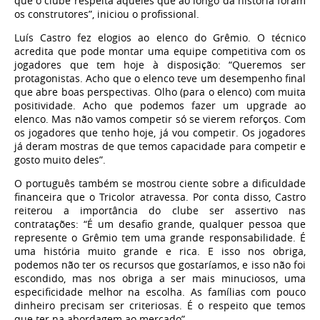
que o clube respeita aqueles que ao longo da história foram
os construtores”, iniciou o profissional.
Luís Castro fez elogios ao elenco do Grêmio. O técnico
acredita que pode montar uma equipe competitiva com os
jogadores que tem hoje à disposição: “Queremos ser
protagonistas. Acho que o elenco teve um desempenho final
que abre boas perspectivas. Olho (para o elenco) com muita
positividade. Acho que podemos fazer um upgrade ao
elenco. Mas não vamos competir só se vierem reforços. Com
os jogadores que tenho hoje, já vou competir. Os jogadores
já deram mostras de que temos capacidade para competir e
gosto muito deles”.
O português também se mostrou ciente sobre a dificuldade
financeira que o Tricolor atravessa. Por conta disso, Castro
reiterou a importância do clube ser assertivo nas
contratações: “É um desafio grande, qualquer pessoa que
represente o Grêmio tem uma grande responsabilidade. É
uma história muito grande e rica. E isso nos obriga,
podemos não ter os recursos que gostaríamos, e isso não foi
escondido, mas nos obriga a ser mais minuciosos, uma
especificidade melhor na escolha. As famílias com pouco
dinheiro precisam ser criteriosas. É o respeito que temos
que ter na abordagem ao mercado”.