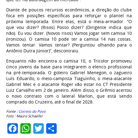
Diante de poucos recursos econômicos, a direção do clube
foca em posições específicas para reforçar o plantel na
próxima temporada. Entre elas, está o meia-armador. “O
que vou dizer? (Risos) Posso dizer? (Dirigente indica que
não). Eu vou dizer. (Novos risos) Vamos jogar sem camisa 10
(ironizou). O camisa 10 pode ter a camisa 14 nas costas.
Vamos tentar. Vamos tentar? (Perguntou olhando para o
Antônio Dutra Júnior)”, descontraiu.
Enquanto não encontra o camisa 10, o Tricolor promoveu
cinco jovens da base para integrarem o elenco profissional
na pré-temporada. O goleiro Gabriel Menegon, o zagueiro
Luís Eduardo, o meio-campista Tiaguinho, o meia-atacante
Gabriel Mec e o atacante Roger vão estar no CT Presidente
Luiz Carvalho em 2 de janeiro. Além disso, o Grêmio acertou
o novo contrato com o lateral Marlon, que está sendo
comprado do Cruzeiro, até o final de 2028.
Fonte :
Correio do Povo
Foto : Mauro Schaefer
Facebook
WhatsApp
Twitter
Share