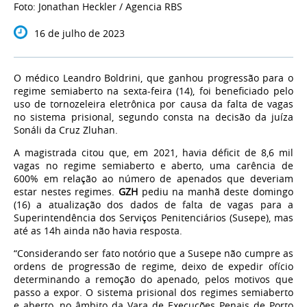
Foto: Jonathan Heckler / Agencia RBS
16 de julho de 2023
O médico Leandro Boldrini, que ganhou progressão para o
regime semiaberto na sexta-feira (14), foi beneficiado pelo
uso de tornozeleira eletrônica por causa da falta de vagas
no sistema prisional, segundo consta na decisão da juíza
Sonáli da Cruz Zluhan.
A magistrada citou que, em 2021, havia déficit de 8,6 mil
vagas no regime semiaberto e aberto, uma carência de
600% em relação ao número de apenados que deveriam
estar nestes regimes.
GZH
pediu na manhã deste domingo
(16) a atualização dos dados de falta de vagas para a
Superintendência dos Serviços Penitenciários (Susepe), mas
até as 14h ainda não havia resposta.
“Considerando ser fato notório que a Susepe não cumpre as
ordens de progressão de regime, deixo de expedir ofício
determinando a remoção do apenado, pelos motivos que
passo a expor. O sistema prisional dos regimes semiaberto
e aberto, no âmbito da Vara de Execuções Penais de Porto