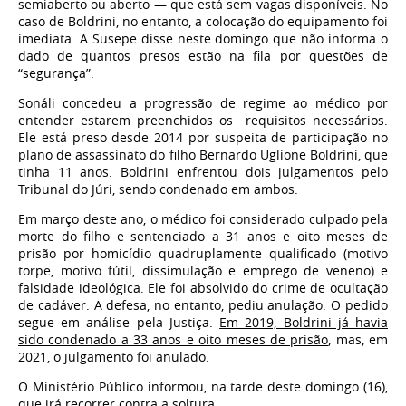
semiaberto ou aberto — que está sem vagas disponíveis. No
caso de Boldrini, no entanto, a colocação do equipamento foi
imediata. A Susepe disse neste domingo que não informa o
dado de quantos presos estão na fila por questões de
“segurança”.
Sonáli concedeu a progressão de regime ao médico por
entender estarem preenchidos os requisitos necessários.
Ele está preso desde 2014 por suspeita de participação no
plano de assassinato do filho Bernardo Uglione Boldrini, que
tinha 11 anos. Boldrini enfrentou dois julgamentos pelo
Tribunal do Júri, sendo condenado em ambos.
Em março deste ano, o médico foi considerado culpado pela
morte do filho e sentenciado a 31 anos e oito meses de
prisão por homicídio quadruplamente qualificado (motivo
torpe, motivo fútil, dissimulação e emprego de veneno) e
falsidade ideológica. Ele foi absolvido do crime de ocultação
de cadáver. A defesa, no entanto, pediu anulação. O pedido
segue em análise pela Justiça.
Em 2019, Boldrini já havia
sido condenado a 33 anos e oito meses de prisão
, mas, em
2021, o julgamento foi anulado.
O Ministério Público informou, na tarde deste domingo (16),
que irá recorrer contra a soltura.