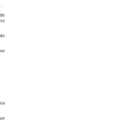
 de
rso
 do
ovo
eia
gue