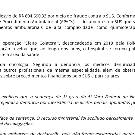
desvio de R$ 804.690,33 por meio de fraude contra o SUS. Conform
de Procedimento Ambulatorial (APACs) — documentos do SUS que 
mentos ambulatoriais de alta complexidade, como quimioterap
operação “Efeito Colateral”, desencadeada em 2018 pela Polí
gação revelou que, ao longo dos anos, o hospital se tornou pa
nte à área da saúde.
 da oncologia. Segundo a denúncia, os médicos denunciad
 outros profissionais da mesma especialidade, além de obte
os sobre procedimentos financiados pelo SUS e particulares.
o explicou que a sentença de 1º grau da 5ª Vara Federal de N
rejeitou a denúncia por inexistência de ilícitos penais apontados p
ace da sentença. O recurso ministerial foi acolhido parcialmente,
al das alegações.
ram embargos de declaração, pois não foram esclarecidas matér