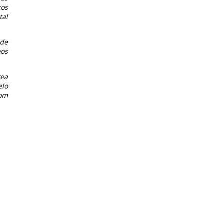
cos
tal
 de
vos
rea
elo
com