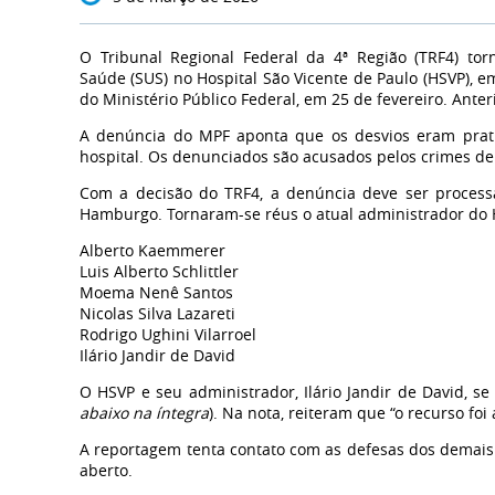
O Tribunal Regional Federal da 4ª Região (TRF4) to
Saúde (SUS) no Hospital São Vicente de Paulo (HSVP),
do Ministério Público Federal, em 25 de fevereiro. Ante
A denúncia do MPF aponta que os desvios eram prati
hospital. Os denunciados são acusados pelos crimes de 
Com a decisão do TRF4, a denúncia deve ser processa
Hamburgo. Tornaram-se réus o atual administrador do H
Alberto Kaemmerer
Luis Alberto Schlittler
Moema Nenê Santos
Nicolas Silva Lazareti
Rodrigo Ughini Vilarroel
Ilário Jandir de David
O HSVP e seu administrador, Ilário Jandir de David, 
abaixo na íntegra
). Na nota, reiteram que “o recurso foi
A reportagem tenta contato com as defesas dos demais 
aberto.