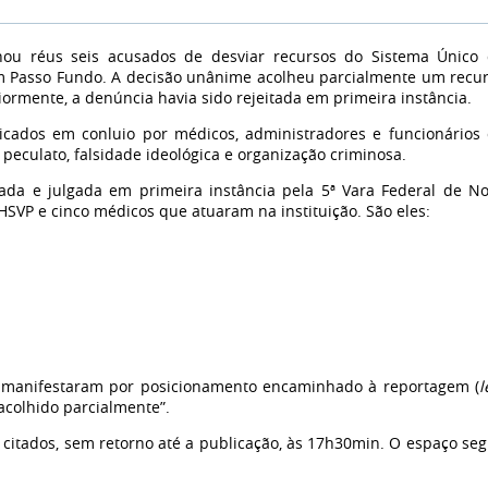
rnou réus seis acusados de desviar recursos do Sistema Único
 em Passo Fundo. A decisão unânime acolheu parcialmente um recu
riormente, a denúncia havia sido rejeitada em primeira instância.
cados em conluio por médicos, administradores e funcionários
peculato, falsidade ideológica e organização criminosa.
da e julgada em primeira instância pela 5ª Vara Federal de N
SVP e cinco médicos que atuaram na instituição. São eles:
se manifestaram por posicionamento encaminhado à reportagem (
l
 acolhido parcialmente”.
citados, sem retorno até a publicação, às 17h30min. O espaço se