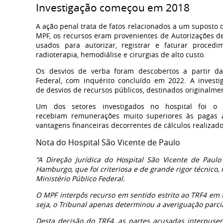
Investigação começou em 2018
A ação penal trata de fatos relacionados a um suposto 
MPF, os recursos eram provenientes de Autorizações 
usados para autorizar, registrar e faturar procedi
radioterapia, hemodiálise e cirurgias de alto custo.
Os desvios de verba foram descobertos a partir da 
Federal, com inquérito concluído em 2022. A investi
de desvios de recursos públicos, destinados originalme
Um dos setores investigados no hospital foi o
recebiam remunerações muito superiores às pagas a
vantagens financeiras decorrentes de cálculos realizad
Nota do Hospital São Vicente de Paulo
“A Direção Jurídica do Hospital São Vicente de Paul
Hamburgo, que foi criteriosa e de grande rigor técnico, 
Ministério Público Federal.
O MPF interpôs recurso em sentido estrito ao TRF4 em f
seja, o Tribunal apenas determinou a averiguação parci
Desta decisão do TRF4, as partes acusadas interpuse