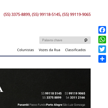
(55) 3375-8899, (55) 99118-5145, (55) 99119-9065
Faceb
What
Colunistas
Vozes da Rua
Classificados
Twitt
Share