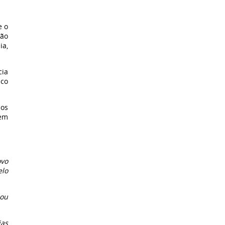
e o
são
ia,
cia
lco
os
rem
ovo
elo
 ou
ias