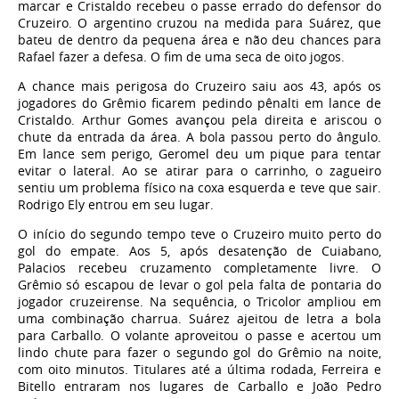
marcar e Cristaldo recebeu o passe errado do defensor do
Cruzeiro. O argentino cruzou na medida para Suárez, que
bateu de dentro da pequena área e não deu chances para
Rafael fazer a defesa. O fim de uma seca de oito jogos.
A chance mais perigosa do Cruzeiro saiu aos 43, após os
jogadores do Grêmio ficarem pedindo pênalti em lance de
Cristaldo. Arthur Gomes avançou pela direita e ariscou o
chute da entrada da área. A bola passou perto do ângulo.
Em lance sem perigo, Geromel deu um pique para tentar
evitar o lateral. Ao se atirar para o carrinho, o zagueiro
sentiu um problema físico na coxa esquerda e teve que sair.
Rodrigo Ely entrou em seu lugar.
O início do segundo tempo teve o Cruzeiro muito perto do
gol do empate. Aos 5, após desatenção de Cuiabano,
Palacios recebeu cruzamento completamente livre. O
Grêmio só escapou de levar o gol pela falta de pontaria do
jogador cruzeirense. Na sequência, o Tricolor ampliou em
uma combinação charrua. Suárez ajeitou de letra a bola
para Carballo. O volante aproveitou o passe e acertou um
lindo chute para fazer o segundo gol do Grêmio na noite,
com oito minutos. Titulares até a última rodada, Ferreira e
Bitello entraram nos lugares de Carballo e João Pedro