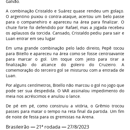
Galvão.
A combinação Cristaldo e Suárez quase rendeu um golaço.
O argentino puxou o contra-ataque, acertou um belo passe
para o companehiro e apareceu na área para finalizar. O
chute forte foi defendido por Rafael, mas a jogada recebeu
os aplausos da torcida. Cansado, Cristaldo pediu para sair e
Luan entrar em seu lugar
Em uma grande combinação pelo lado direito, Pepê tocou
para Bitello e apareceu na área como se fosse centroavante
para marcar o gol. Um toque com jeito para tirar a
finalização do alcance do goleiro do Cruzeiro. A
comemoração do terceiro gol se misturou com a entrada de
Luan.
Por alguns centímetros, Bitello não marcou o gol no jogo que
pode ser sua despedida. O VAR assinalou impedimento do
meia nos acréscimos e anulou o lance.
De pé em pé, como construiu a vitória, o Grêmio trocou
passes para matar o tempo na reta final da partida. Um fim
de noite de festa para os gremistas na Arena.
Brasileirão
—
21ª rodada
—
27/8/2023