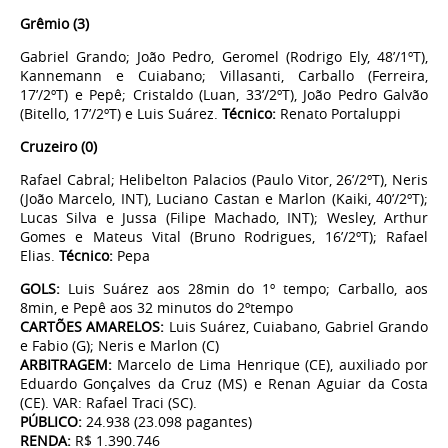
Grêmio (3)
Gabriel Grando; João Pedro, Geromel (Rodrigo Ely, 48’/1ºT),
Kannemann e Cuiabano; Villasanti, Carballo (Ferreira,
17’/2ºT) e Pepê; Cristaldo (Luan, 33’/2ºT), João Pedro Galvão
(Bitello, 17’/2ºT) e Luis Suárez.
Técnico:
Renato Portaluppi
Cruzeiro (0)
Rafael Cabral; Helibelton Palacios (Paulo Vitor, 26’/2ºT), Neris
(João Marcelo, INT), Luciano Castan e Marlon (Kaiki, 40’/2ºT);
Lucas Silva e Jussa (Filipe Machado, INT); Wesley, Arthur
Gomes e Mateus Vital (Bruno Rodrigues, 16’/2ºT); Rafael
Elias.
Técnico:
Pepa
GOLS:
Luis Suárez aos 28min do 1º tempo; Carballo, aos
8min, e Pepê aos 32 minutos do 2ºtempo
CARTÕES AMARELOS:
Luis Suárez, Cuiabano, Gabriel Grando
e Fabio (G); Neris e Marlon (C)
ARBITRAGEM:
Marcelo de Lima Henrique (CE), auxiliado por
Eduardo Gonçalves da Cruz (MS) e Renan Aguiar da Costa
(CE). VAR: Rafael Traci (SC).
PÚBLICO:
24.938 (23.098 pagantes)
RENDA:
R$ 1.390.746