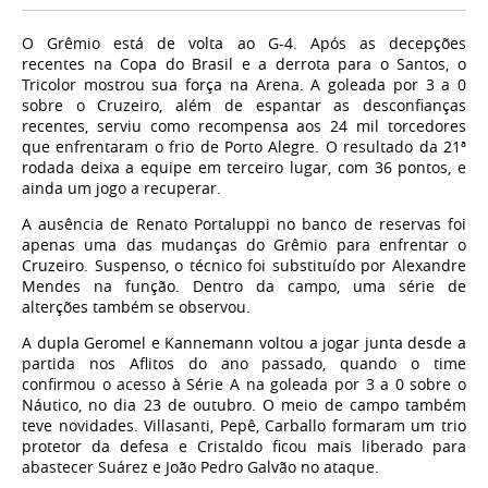
O Grêmio está de volta ao G-4. Após as decepções
recentes na Copa do Brasil e a derrota para o Santos, o
Tricolor mostrou sua força na Arena. A goleada por 3 a 0
sobre o Cruzeiro, além de espantar as desconfianças
recentes, serviu como recompensa aos 24 mil torcedores
que enfrentaram o frio de Porto Alegre. O resultado da 21ª
rodada deixa a equipe em terceiro lugar, com 36 pontos, e
ainda um jogo a recuperar.
A ausência de Renato Portaluppi no banco de reservas foi
apenas uma das mudanças do Grêmio para enfrentar o
Cruzeiro. Suspenso, o técnico foi substituído por Alexandre
Mendes na função. Dentro da campo, uma série de
alterções também se observou.
A dupla Geromel e Kannemann voltou a jogar junta desde a
partida nos Aflitos do ano passado, quando o time
confirmou o acesso à Série A na goleada por 3 a 0 sobre o
Náutico, no dia 23 de outubro. O meio de campo também
teve novidades. Villasanti, Pepê, Carballo formaram um trio
protetor da defesa e Cristaldo ficou mais liberado para
abastecer Suárez e João Pedro Galvão no ataque.