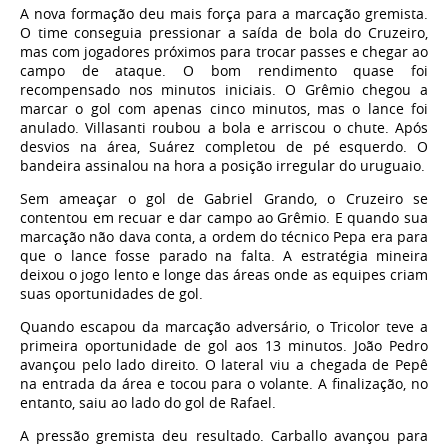
A nova formação deu mais força para a marcação gremista.
O time conseguia pressionar a saída de bola do Cruzeiro,
mas com jogadores próximos para trocar passes e chegar ao
campo de ataque. O bom rendimento quase foi
recompensado nos minutos iniciais. O Grêmio chegou a
marcar o gol com apenas cinco minutos, mas o lance foi
anulado. Villasanti roubou a bola e arriscou o chute. Após
desvios na área, Suárez completou de pé esquerdo. O
bandeira assinalou na hora a posição irregular do uruguaio.
Sem ameaçar o gol de Gabriel Grando, o Cruzeiro se
contentou em recuar e dar campo ao Grêmio. E quando sua
marcação não dava conta, a ordem do técnico Pepa era para
que o lance fosse parado na falta. A estratégia mineira
deixou o jogo lento e longe das áreas onde as equipes criam
suas oportunidades de gol.
Quando escapou da marcação adversário, o Tricolor teve a
primeira oportunidade de gol aos 13 minutos. João Pedro
avançou pelo lado direito. O lateral viu a chegada de Pepê
na entrada da área e tocou para o volante. A finalização, no
entanto, saiu ao lado do gol de Rafael.
A pressão gremista deu resultado. Carballo avançou para