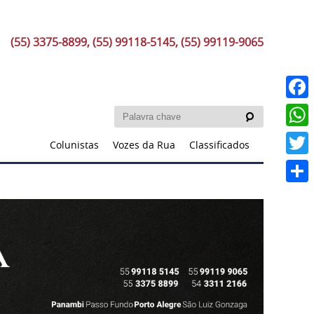
(55) 3375-8899, (55) 99118-5145, (55) 99119-9065
Faceb
What
Colunistas
Vozes da Rua
Classificados
Twitt
Share