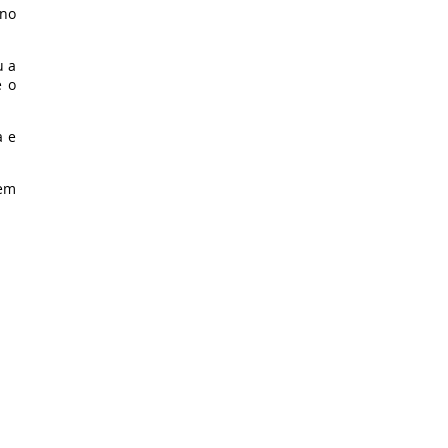
ano
u a
e o
a e
 em