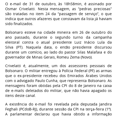
O e-mail de 31 de outubro, às 18h58min, é assinado por
Osmar Crivelatti. Nesta mensagem, as “pedras preciosas”
são tratadas no item 24 da “passagem de serviço”, o que
indica que outros afazeres que constavam da lista já haviam
sido finalizados.
Bolsonaro esteve na cidade mineira em 26 de outubro do
ano passado, durante o segundo turno da campanha
eleitoral contra o atual presidente Luiz Inácio Lula da
Silva (PT). Naquela data, o então presidente discursou
durante um comício, ao lado do pastor Silas Malafaia e do
governador de Minas Gerais, Romeu Zema (Novo).
Crivelatti é, atualmente, um dos assessores pessoais de
Bolsonaro. O militar entregou à Polícia Federal (PF) as armas
que o ex-presidente recebeu dos Emirados Árabes Unidos
com o advogado Paulo Cunha, que representa Bolsonaro. As
mensagens foram obtidas pela CPI do 8 de Janeiro na caixa
de e-mails deletados do militar, que não havia apagado os
itens deste canal.
A existência do e-mail foi revelada pela deputada Jandira
Feghali (PCdoB-RJ), durante sessão da CPI na terça-feira (1º).
A parlamentar declarou que havia obtido a informação