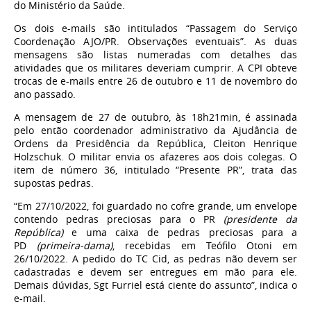
do Ministério da Saúde.
Os dois e-mails são intitulados “Passagem do Serviço
Coordenação AJO/PR. Observações eventuais”. As duas
mensagens são listas numeradas com detalhes das
atividades que os militares deveriam cumprir. A CPI obteve
trocas de e-mails entre 26 de outubro e 11 de novembro do
ano passado.
A mensagem de 27 de outubro, às 18h21min, é assinada
pelo então coordenador administrativo da Ajudância de
Ordens da Presidência da República, Cleiton Henrique
Holzschuk. O militar envia os afazeres aos dois colegas. O
item de número 36, intitulado “Presente PR”, trata das
supostas pedras.
“Em 27/10/2022, foi guardado no cofre grande, um envelope
contendo pedras preciosas para o PR
(presidente da
República)
e uma caixa de pedras preciosas para a
PD
(primeira-dama)
, recebidas em Teófilo Otoni em
26/10/2022. A pedido do TC Cid, as pedras não devem ser
cadastradas e devem ser entregues em mão para ele.
Demais dúvidas, Sgt Furriel está ciente do assunto”, indica o
e-mail.