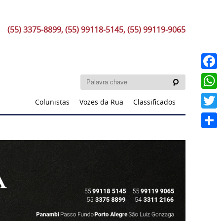
(55) 3375-8899, (55) 99118-5145, (55) 99119-9065
Faceb
What
Colunistas
Vozes da Rua
Classificados
Twitt
Share