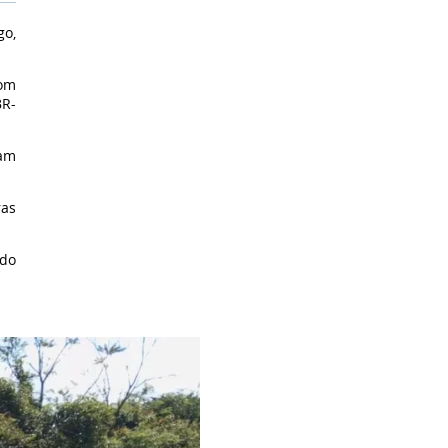
go,
com
BR-
ram
ras
 do