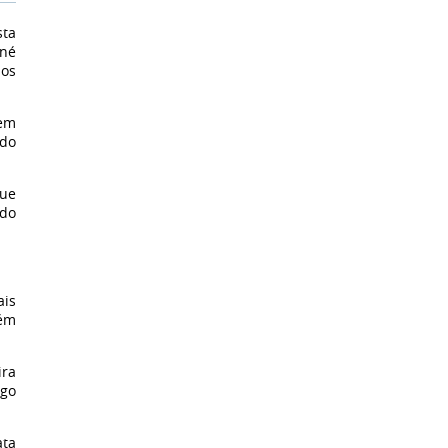
sta
ané
nos
 em
 do
que
 do
ais
bém
ira
ugo
ata