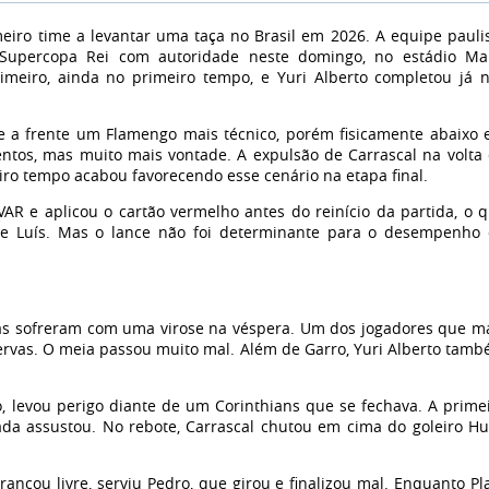
eiro time a levantar uma taça no Brasil em 2026. A equipe pauli
 Supercopa Rei com autoridade neste domingo, no estádio M
rimeiro, ainda no primeiro tempo, e Yuri Alberto completou já 
nte a frente um Flamengo mais técnico, porém fisicamente abaixo
ntos, mas muito mais vontade. A expulsão de Carrascal na volta
iro tempo acabou favorecendo esse cenário na etapa final.
VAR e aplicou o cartão vermelho antes do reinício da partida, o 
ipe Luís. Mas o lance não foi determinante para o desempenho
etas sofreram com uma virose na véspera. Um dos jogadores que m
ervas. O meia passou muito mal. Além de Garro, Yuri Alberto tam
 levou perigo diante de um Corinthians que se fechava. A prime
iada assustou. No rebote, Carrascal chutou em cima do goleiro H
ncou livre, serviu Pedro, que girou e finalizou mal. Enquanto Pl