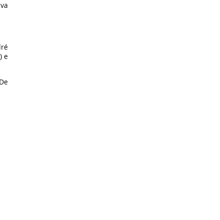
ava
dré
) e
(De