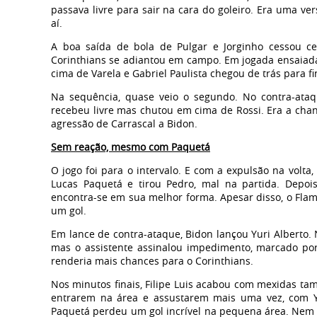
passava livre para sair na cara do goleiro. Era uma 
aí.
A boa saída de bola de Pulgar e Jorginho cessou ce
Corinthians se adiantou em campo. Em jogada ensaiad
cima de Varela e Gabriel Paulista chegou de trás para fin
Na sequência, quase veio o segundo. No contra-ata
recebeu livre mas chutou em cima de Rossi. Era a chan
agressão de Carrascal a Bidon.
Sem reação, mesmo com Paquetá
O jogo foi para o intervalo. E com a expulsão na volt
Lucas Paquetá e tirou Pedro, mal na partida. Depoi
encontra-se em sua melhor forma. Apesar disso, o Fla
um gol.
Em lance de contra-ataque, Bidon lançou Yuri Alberto.
mas o assistente assinalou impedimento, marcado por
renderia mais chances para o Corinthians.
Nos minutos finais, Filipe Luis acabou com mexidas ta
entrarem na área e assustarem mais uma vez, com Yu
Paquetá perdeu um gol incrível na pequena área. Nem o 