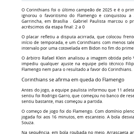
O Corinthians foi o último campeão de 2025 e é o prim
ignorou o favoritismo do Flamengo e conquistou a
Garrincha, em Brasília . Gabriel Paulista marcou o p
acréscimos da etapa final: 2 a 0
O placar refletiu a disputa acirrada, que colocou fre
início de temporada, e um Corinthians com menos tale
intervalo por uma cotovelada em Bidon no fim do prime
O árbitro Rafael Klein analisou a imagem obtida pelo 
impediu qualquer ajuste na equipe pelo técnico Fil
Flamengo nem para o resultado a favor do Corinthians.
Corinthians se afirma em queda do Flamengo
Antes do jogo, a equipe paulista informou que 11 atl
sentiu foi Rodrigo Garro, que começou no banco de res
sentiu bastante, mas começou a partida.
O começo de jogo foi do Flamengo. Com domínio pleno,
jogada foi aos 16 minutos, em escanteio. A bola desv
Souza.
Na sequência, em bola roubada no meio, Arrascaeta arra