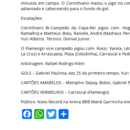
minutos em campo. O Corinthians matou o jogo no con
adiantado e cabeceando para o fundo do gol.
Escalações:
Corinthians Bi-Campeão da Copa-Rei jogou com: Hugo
Ramalho) e Matheus Bidu; Raniele, André (Matheus Pereir
Yuri Alberto. Técnico: Dorival Junior.
O Flamengo vice-campeão jogou com: Rossi; Varela, Léo O
La Cruz) e Arrascaeta; Plata (Cebolinha), Carrascal e Pedr
Arbitragem: Rafael Rodrigo Klein
GOLS – Gabriel Paulista, aos 25 do primeiro tempo; Yur
CARTÕES AMARELOS – Memphis Depay, Bidon, Gabriel Pa
CARTÕES VERMELHOS – Carrascal (Flamengo)
Público: Novo Record na Arena BRB Mané Garrincha em B
Facebook
WhatsApp
Twitter
Share