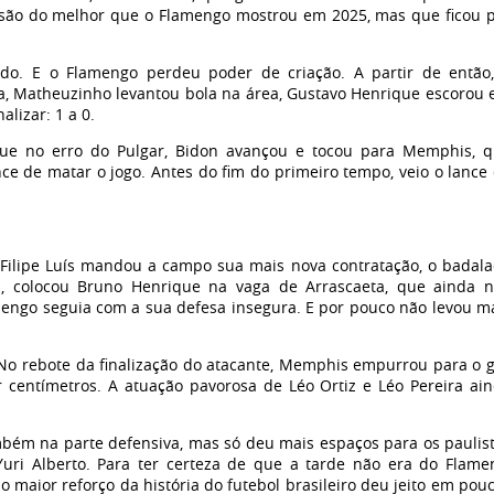
versão do melhor que o Flamengo mostrou em 2025, mas que ficou 
do. E o Flamengo perdeu poder de criação. A partir de então
a, Matheuzinho levantou bola na área, Gustavo Henrique escorou
alizar: 1 a 0.
que no erro do Pulgar, Bidon avançou e tocou para Memphis, 
ce de matar o jogo. Antes do fim do primeiro tempo, veio o lance
a, Filipe Luís mandou a campo sua mais nova contratação, o badal
s, colocou Bruno Henrique na vaga de Arrascaeta, que ainda 
mengo seguia com a sua defesa insegura. E por pouco não levou m
 No rebote da finalização do atacante, Memphis empurrou para o g
 centímetros. A atuação pavorosa de Léo Ortiz e Léo Pereira ai
mbém na parte defensiva, mas só deu mais espaços para os paulis
ri Alberto. Para ter certeza de que a tarde não era do Flame
maior reforço da história do futebol brasileiro deu jeito em pou