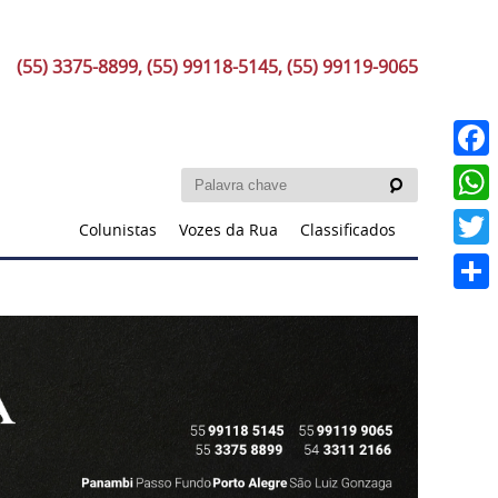
(55) 3375-8899, (55) 99118-5145, (55) 99119-9065
Faceb
What
Colunistas
Vozes da Rua
Classificados
Twitt
Share