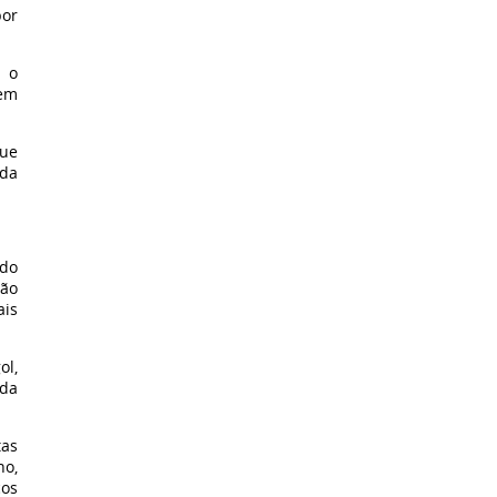
por
, o
 em
que
 da
ado
não
ais
ol,
nda
tas
no,
cos