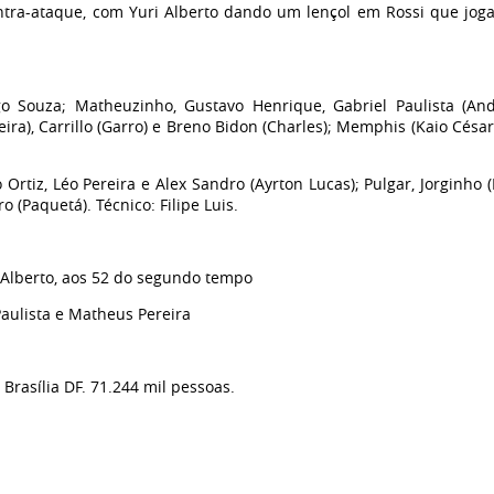
tra-ataque, com Yuri Alberto dando um lençol em Rossi que jog
 Souza; Matheuzinho, Gustavo Henrique, Gabriel Paulista (An
a), Carrillo (Garro) e Breno Bidon (Charles); Memphis (Kaio César
rtiz, Léo Pereira e Alex Sandro (Ayrton Lucas); Pulgar, Jorginho 
o (Paquetá). Técnico: Filipe Luis.
i Alberto, aos 52 do segundo tempo
ulista e Matheus Pereira
rasília DF. 71.244 mil pessoas.