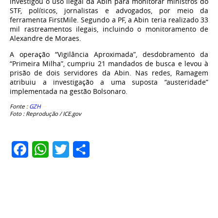
investigou o uso ilegal da Abin para monitorar ministros do
STF, políticos, jornalistas e advogados, por meio da
ferramenta FirstMile. Segundo a PF, a Abin teria realizado 33
mil rastreamentos ilegais, incluindo o monitoramento de
Alexandre de Moraes.
A operação “Vigilância Aproximada”, desdobramento da
“Primeira Milha”, cumpriu 21 mandados de busca e levou à
prisão de dois servidores da Abin. Nas redes, Ramagem
atribuiu a investigação a uma suposta “austeridade”
implementada na gestão Bolsonaro.
Fonte :
GZH
Foto : Reprodução / ICE.gov
Facebook
WhatsApp
Twitter
Share