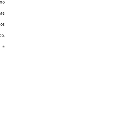
 no
nte
ços
co,
s e