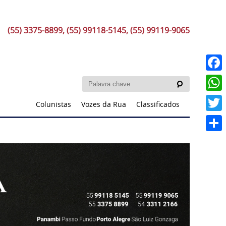
(55) 3375-8899, (55) 99118-5145, (55) 99119-9065
Faceb
What
Colunistas
Vozes da Rua
Classificados
Twitt
Share