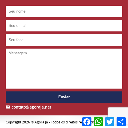
contato@agoraja.net
Facebook
WhatsApp
Twitter
S
Copyright 2026 ® Agora Já - Todos os direitos reservados