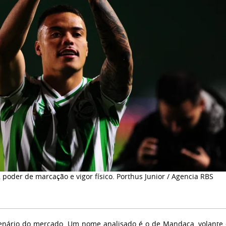
poder de marcação e vigor físico. Porthus Junior / Agencia RBS
enário do mercado. Um nome analisado é o de Mandaca, volante