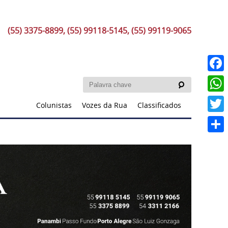
(55) 3375-8899, (55) 99118-5145, (55) 99119-9065
Faceb
What
Colunistas
Vozes da Rua
Classificados
Twitt
Share