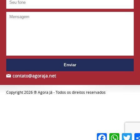
contato@agoraja.net
Copyright 2026 ® Agora Já - Todos os direitos reservados
Facebook
WhatsAp
Twi